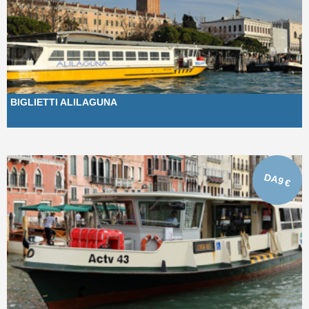
BIGLIETTI ALILAGUNA
DA
9
€