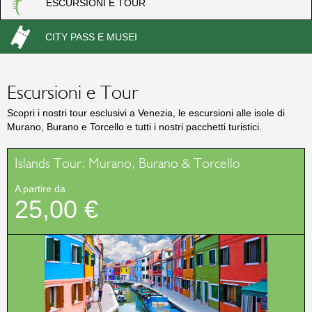
ESCURSIONI E TOUR
t
CITY PASS E MUSEI
t
i
Escursioni e Tour
Scopri i nostri tour esclusivi a Venezia, le escursioni alle isole di
Murano, Burano e Torcello e tutti i nostri pacchetti turistici.
Islands Tour: Murano, Burano & Torcello
A partire da
25,00 €