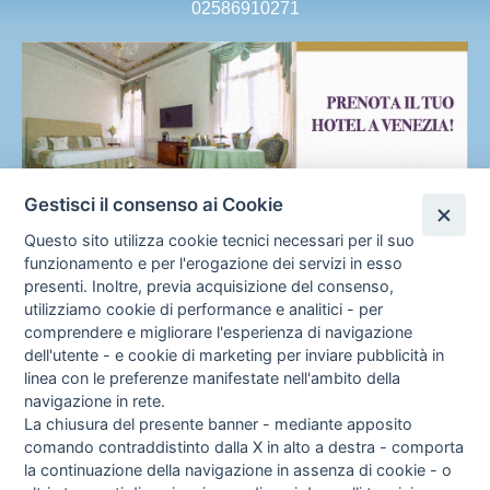
02586910271
Gestisci il consenso ai Cookie
Questo sito utilizza cookie tecnici necessari per il suo
funzionamento e per l'erogazione dei servizi in esso
presenti. Inoltre, previa acquisizione del consenso,
utilizziamo cookie di performance e analitici - per
comprendere e migliorare l'esperienza di navigazione
dell'utente - e cookie di marketing per inviare pubblicità in
linea con le preferenze manifestate nell'ambito della
navigazione in rete.
F
Cookie Policy
Gestione preferenze cookie
La chiusura del presente banner - mediante apposito
Fa
In
comando contraddistinto dalla X in alto a destra - comporta
o
ce
st
la continuazione della navigazione in assenza di cookie - o
bo
ag