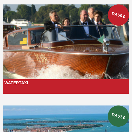
DA
59
€
WATERTAXI
DA
51
€